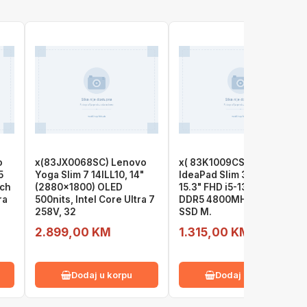
o
x(83JX0068SC) Lenovo
x( 83K1009CSC )LENOVO
5
Yoga Slim 7 14ILL10, 14"
IdeaPad Slim 3 15IRH10
uch
(2880x1800) OLED
15.3" FHD i5-13420H, 16GB
ra
500nits, Intel Core Ultra 7
DDR5 4800MHz(8+8), 1TB
258V, 32
SSD M.
2.899,00 KM
1.315,00 KM
Dodaj u korpu
Dodaj u korpu