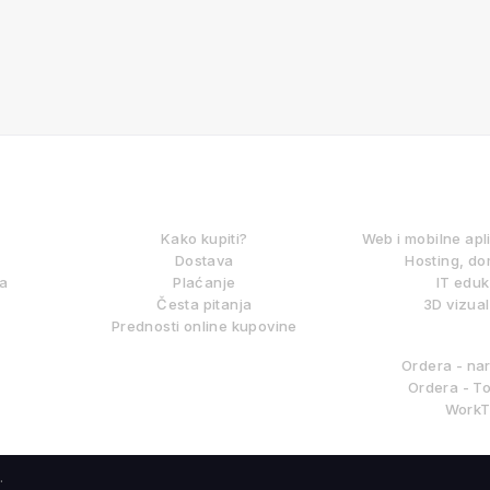
KAKO KUPOVATI?
DIGITALNE
Kako kupiti?
Web i mobilne apl
Dostava
Hosting, do
ma
Plaćanje
IT eduk
Česta pitanja
3D vizual
Prednosti online kupovine
BITLAB S
Ordera - na
Ordera - To
WorkT
.