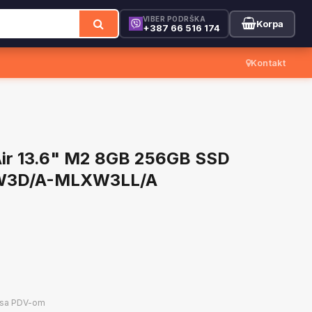
VIBER PODRŠKA
Korpa
+387 66 516 174
Kontakt
ir 13.6" M2 8GB 256GB SSD
XW3D/A-MLXW3LL/A
sa PDV-om