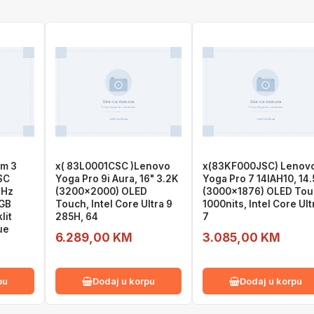
im 3
x( 83L0001CSC )Lenovo
x(83KF000JSC) Lenov
SC
Yoga Pro 9i Aura, 16" 3.2K
Yoga Pro 7 14IAH10, 14.
 Hz
(3200x2000) OLED
(3000x1876) OLED To
4GB
Touch, Intel Core Ultra 9
1000nits, Intel Core Ult
lit
285H, 64
7
ue
6.289,00 KM
3.085,00 KM
pu
Dodaj u korpu
Dodaj u korpu