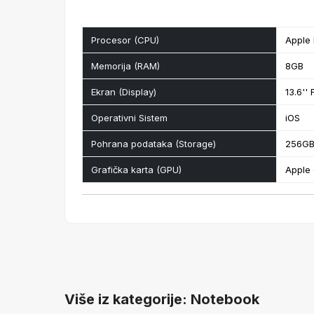
Procesor (CPU)
Apple
Memorija (RAM)
8GB
Ekran (Display)
13.6'' 
Operativni Sistem
iOS
Pohrana podataka (Storage)
256GB
Grafička karta (GPU)
Apple
Više iz kategorije: Notebook