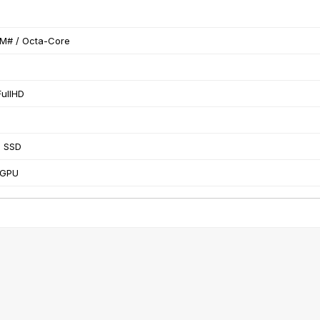
 M# / Octa-Core
FullHD
 SSD
 GPU