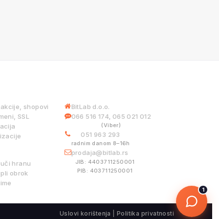
 USLUGE
INFORMACIJE
iakcije, shopovi
BitLab d.o.o.
meni, SSL
066 516 174
065 021 012
,
(Viber)
acija
051 963 293
izacije
radnim danom 8–16h
ISTEMI
prodaja@bitlab.rs
JIB: 4403711250001
ruči hranu
PIB: 403711250001
pli obrok
ime
1
Uslovi korištenja
|
Politika privatnosti