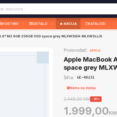
HOSTING
OSTALO
🔥 AKCIJA
KATALOZI
13.6" M2 8GB 256GB SSD space grey MLXW3D/A-MLXW3LL/A
Proizvođač:
APPLE
Apple MacBook A
space grey ML
Šifra:
GE-48231
Nema na stanju
2.449,00 KM
-18%
1.999,00
KM