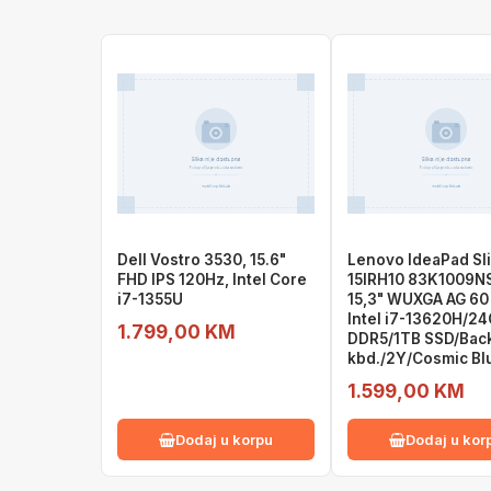
Dell Vostro 3530, 15.6"
Lenovo IdeaPad Sl
FHD IPS 120Hz, Intel Core
15IRH10 83K1009N
i7-1355U
15,3" WUXGA AG 60
Intel i7-13620H/2
1.799,00 KM
DDR5/1TB SSD/Back
kbd./2Y/Cosmic Bl
1.599,00 KM
Dodaj u korpu
Dodaj u kor