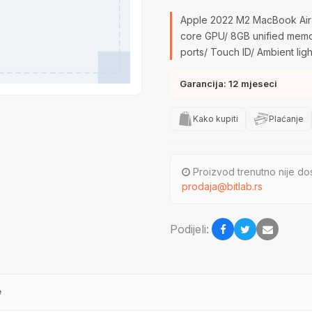
Apple 2022 M2 MacBook Air 1
core GPU/ 8GB unified mem
ports/ Touch ID/ Ambient li
Garancija: 12 mjeseci
Kako kupiti
Plaćanje
Proizvod trenutno nije dos
prodaja@bitlab.rs
Podijeli:
e