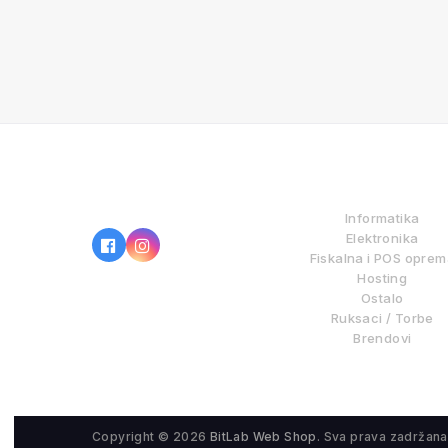
IZ NAŠE PONUDE
Informatika
Elektronika
Fiskalna i POS opre
Hosting
Ostalo
Ruksaci / Torbe
Brendovi
Copyright © 2026
BitLab Web Shop
. Sva prava zadržana