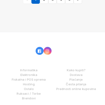
IZ NAŠE PONUDE
KAKO KUPOVATI?
Informatika
Kako kupiti?
Elektronika
Dostava
Fiskalna i POS oprema
Plaćanje
Hosting
Česta pitanja
Ostalo
Prednosti online kupovine
Ruksaci / Torbe
Brendovi