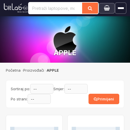
APPLE
Početna
Proizvođači
APPLE
Sortiraj po:
Smjer:
Po strani:
Primijeni