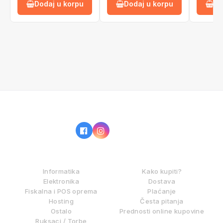
Dodaj u korpu
Dodaj u korpu
Do
IZ NAŠE PONUDE
KAKO KUPOVATI?
Informatika
Kako kupiti?
Elektronika
Dostava
Fiskalna i POS oprema
Plaćanje
Hosting
Česta pitanja
Ostalo
Prednosti online kupovine
Ruksaci / Torbe