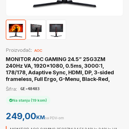
Proizvođač:
AOC
MONITOR AOC GAMING 24.5” 25G3ZM
240Hz VA, 1920x1080, 0.5ms, 3000:1,
178/178, Adaptive Sync, HDMI, DP, 3-sided
frameless, Full Ergo, G-Menu, Black-Red,
Šifra:
GE-48483
Na stanju (19 kom)
249,00
KM
sa PDV-om