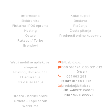
IZ NAŠE PONUDE
KAKO KUPOVATI?
Informatika
Kako kupiti?
Elektronika
Dostava
Fiskalna i POS oprema
Plaćanje
Hosting
Česta pitanja
Ostalo
Prednosti online kupovine
Ruksaci / Torbe
Brendovi
DIGITALNE USLUGE
INFORMACIJE
Web i mobilne apliakcije,
BitLab d.o.o.
shopovi
066 516 174
065 021 012
,
(Viber)
Hosting, domeni, SSL
051 963 293
IT edukacija
radnim danom 8–16h
3D vizualizacije
prodaja@bitlab.rs
BITLAB SISTEMI
JIB: 4403711250001
PIB: 403711250001
Ordera - naruči hranu
Ordera - Topli obrok
WorkTime