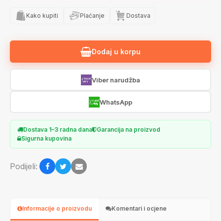
Kako kupiti
Plaćanje
Dostava
Dodaj u korpu
Viber narudžba
WhatsApp
Dostava 1–3 radna dana
Garancija na proizvod
Sigurna kupovina
Podijeli:
Informacije o proizvodu
Komentari i ocjene