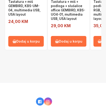
Tastatura + miš
Tastatura + miš +
Tastatu
GEMBIRD, KBS-UM-
podloga + slušalice
podlog
04, multimedia USB,
office GEMBIRD, KBS-
RGB, K
USA layout
UO4-01, multimedia
multime
USB, USA layout
layout
24,00 KM
29,00 KM
35,00
Dodaj u korpu
Dodaj u korpu
Do