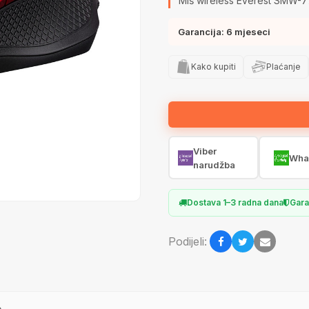
Miš wireless Everest SMW-7
Garancija: 6 mjeseci
Kako kupiti
Plaćanje
Viber
Wha
narudžba
Dostava 1–3 radna dana
Gara
Podijeli:
e