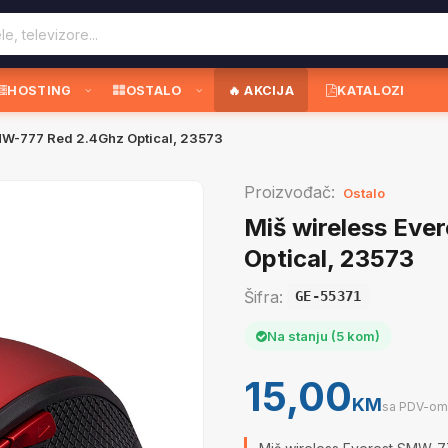
HOSTING
OSTALO
🔥 AKCIJA
KATALOZI
MW-777 Red 2.4Ghz Optical, 23573
Proizvođač:
Ostalo
Miš wireless Ev
Optical, 23573
Šifra:
GE-55371
Na stanju (5 kom)
15,00
KM
sa PDV-om