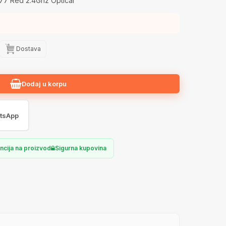
77 Red 2.4Ghz Optical
Dostava
Dodaj u korpu
tsApp
ncija na proizvod
Sigurna kupovina