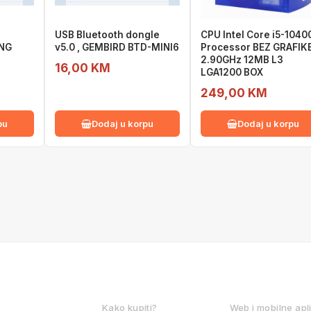
USB Bluetooth dongle
CPU Intel Core i5-1040
NG
v5.0 , GEMBIRD BTD-MINI6
Processor BEZ GRAFIK
2.90GHz 12MB L3
16,00 KM
LGA1200 BOX
249,00 KM
pu
Dodaj u korpu
Dodaj u korpu
KAKO KUPOVATI?
DIGITALNE
Kako kupiti?
Web i mobilne apl