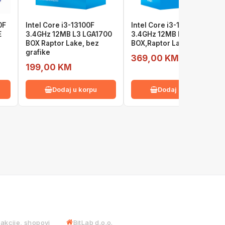
0F
Intel Core i3-13100F
Intel Core i3-13100
E
3.4GHz 12MB L3 LGA1700
3.4GHz 12MB L3 LGA1700
BOX Raptor Lake, bez
BOX,Raptor Lake
grafike
369,00 KM
199,00 KM
Dodaj u korpu
Dodaj u korpu
 USLUGE
INFORMACIJE
iakcije, shopovi
BitLab d.o.o.