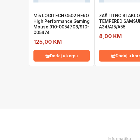
Miš LOGITECH G502 HERO
ZAŠTITNO STAKLO
High Performance Gaming
TEMPERED SAMSU
Mouse 910-0054708/910-
A34/A15/A55
005474
8,00 KM
125,00 KM
Dodaj u korpu
Dodaj u kor
IZ NAŠE PONUDE
Informatika