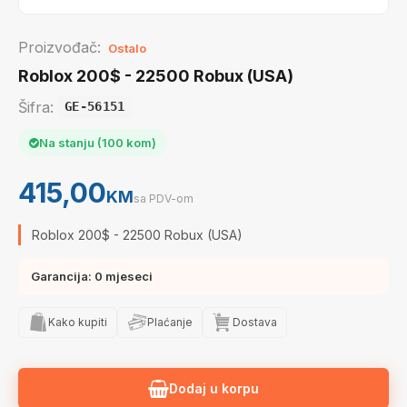
Proizvođač:
Ostalo
Roblox 200$ - 22500 Robux (USA)
Šifra:
GE-56151
Na stanju (100 kom)
415,00
KM
sa PDV-om
Roblox 200$ - 22500 Robux (USA)
Garancija: 0 mjeseci
Kako kupiti
Plaćanje
Dostava
Dodaj u korpu