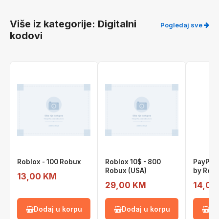
Više iz kategorije: Digitalni
Pogledaj sve
kodovi
Roblox - 100 Robux
Roblox 10$ - 800
PayPal 
Robux (USA)
by Rew
13,00 KM
29,00 KM
14,00
Dodaj u korpu
Dodaj u korpu
Do