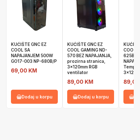
KUĆIŠTE GNC EZ
KUĆIŠTE GNC EZ
KUĆIŠT
COOL SA
COOL GAMING ND-
COOL G
NAPAJANJEM 500W
570 BEZ NAPAJANJA,
625B B
GO17-003 NP-680B/P
prozirna stranica,
NAPAJA
3x120mm RGB
Temper
69,00 KM
ventilator
3x120 R
89,00 KM
89,00
Dodaj u korpu
Dodaj u korpu
Do