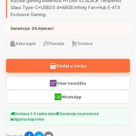
Kucište gaming RAMPAGE HYDRA V2 BLACK Tempered
Glass Type-C+USB3.0 4*ARGB Infinity Fan+Hub E-ATX
Exclusive Gaming
Garancija: 24 mjeseci
Kako kupiti
Plaćanje
Dostava
Dodaj u korpu
Viber narudžba
WhatsApp
Dostava 1–3 radna dana
Garancija na proizvod
Sigurna kupovina