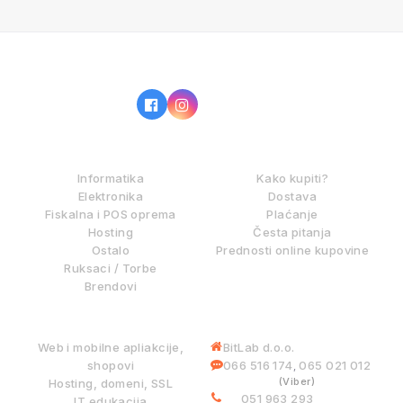
IZ NAŠE PONUDE
KAKO KUPOVATI?
Informatika
Kako kupiti?
Elektronika
Dostava
Fiskalna i POS oprema
Plaćanje
Hosting
Česta pitanja
Ostalo
Prednosti online kupovine
Ruksaci / Torbe
Brendovi
DIGITALNE USLUGE
INFORMACIJE
Web i mobilne apliakcije,
BitLab d.o.o.
shopovi
066 516 174
065 021 012
,
(Viber)
Hosting, domeni, SSL
051 963 293
IT edukacija