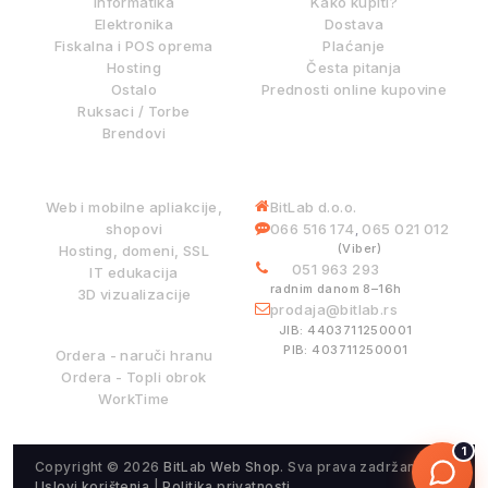
Informatika
Kako kupiti?
Elektronika
Dostava
Fiskalna i POS oprema
Plaćanje
Hosting
Česta pitanja
Ostalo
Prednosti online kupovine
Ruksaci / Torbe
Brendovi
DIGITALNE USLUGE
INFORMACIJE
Web i mobilne apliakcije,
BitLab d.o.o.
shopovi
066 516 174
065 021 012
,
(Viber)
Hosting, domeni, SSL
051 963 293
IT edukacija
radnim danom 8–16h
3D vizualizacije
prodaja@bitlab.rs
BITLAB SISTEMI
JIB: 4403711250001
PIB: 403711250001
Ordera - naruči hranu
Ordera - Topli obrok
WorkTime
1
Copyright © 2026
BitLab Web Shop
. Sva prava zadržana.
Uslovi korištenja
|
Politika privatnosti