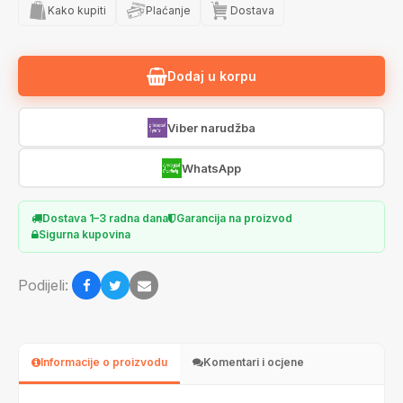
Kako kupiti
Plaćanje
Dostava
Dodaj u korpu
Viber narudžba
WhatsApp
Dostava 1–3 radna dana
Garancija na proizvod
Sigurna kupovina
Podijeli:
Informacije o proizvodu
Komentari i ocjene