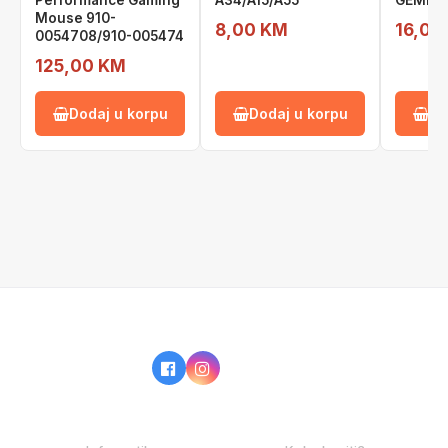
Performance Gaming
A34/A15/A55
GEMBIR
Mouse 910-
8,00 KM
16,00
0054708/910-005474
125,00 KM
Dodaj u korpu
Dodaj u korpu
Do
IZ NAŠE PONUDE
KAKO KUPOVATI?