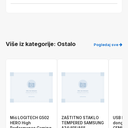
Više iz kategorije: Ostalo
Pogledaj sve
Miš LOGITECH G502
ZAŠTITNO STAKLO
USB Bl
HERO High
TEMPERED SAMSUNG
dongle 