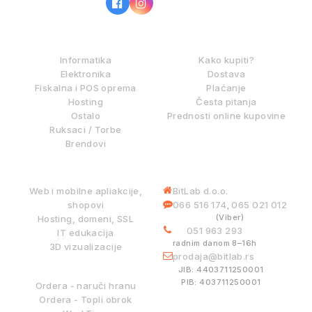
IZ NAŠE PONUDE
KAKO KUPOVATI?
Informatika
Kako kupiti?
Elektronika
Dostava
Fiskalna i POS oprema
Plaćanje
Hosting
Česta pitanja
Ostalo
Prednosti online kupovine
Ruksaci / Torbe
Brendovi
DIGITALNE USLUGE
INFORMACIJE
Web i mobilne apliakcije,
BitLab d.o.o.
shopovi
066 516 174
065 021 012
,
(Viber)
Hosting, domeni, SSL
051 963 293
IT edukacija
radnim danom 8–16h
3D vizualizacije
prodaja@bitlab.rs
BITLAB SISTEMI
JIB: 4403711250001
PIB: 403711250001
Ordera - naruči hranu
Ordera - Topli obrok