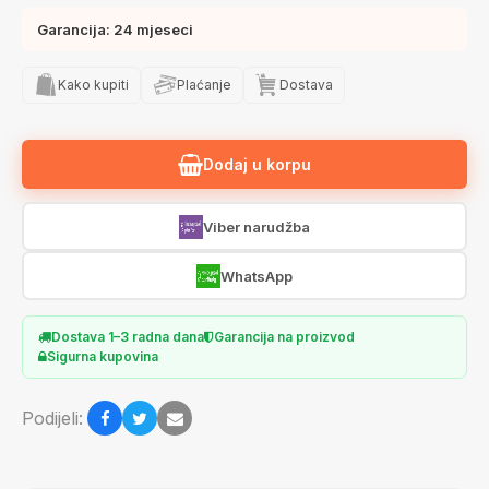
Garancija: 24 mjeseci
Kako kupiti
Plaćanje
Dostava
Dodaj u korpu
Viber narudžba
WhatsApp
Dostava 1–3 radna dana
Garancija na proizvod
Sigurna kupovina
Podijeli: