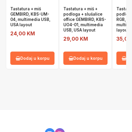
Tastatura + miš
Tastatura + miš +
Tastatu
GEMBIRD, KBS-UM-
podloga + slušalice
podlog
04, multimedia USB,
office GEMBIRD, KBS-
RGB, K
USA layout
UO4-01, multimedia
multime
USB, USA layout
layout
24,00 KM
29,00 KM
35,00
Dodaj u korpu
Dodaj u korpu
Do