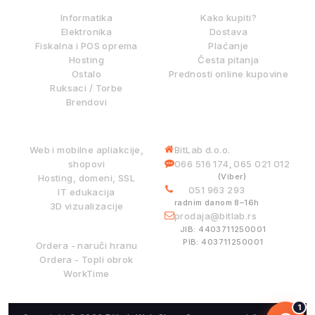
Informatika
Kako kupiti?
Elektronika
Dostava
Fiskalna i POS oprema
Plaćanje
Hosting
Česta pitanja
Ostalo
Prednosti online kupovine
Ruksaci / Torbe
Brendovi
DIGITALNE USLUGE
INFORMACIJE
Web i mobilne apliakcije,
BitLab d.o.o.
shopovi
066 516 174
065 021 012
,
(Viber)
Hosting, domeni, SSL
051 963 293
IT edukacija
radnim danom 8–16h
3D vizualizacije
prodaja@bitlab.rs
BITLAB SISTEMI
JIB: 4403711250001
PIB: 403711250001
Ordera - naruči hranu
Ordera - Topli obrok
WorkTime
1