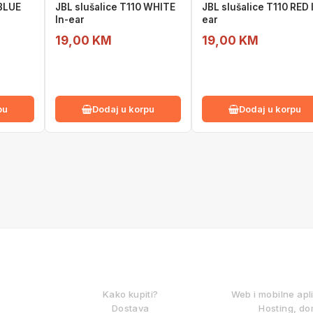
 BLUE
JBL slušalice T110 WHITE
JBL slušalice T110 RED 
In-ear
ear
19,00 KM
19,00 KM
pu
Dodaj u korpu
Dodaj u korpu
KAKO KUPOVATI?
DIGITALNE
Kako kupiti?
Web i mobilne apl
Dostava
Hosting, do