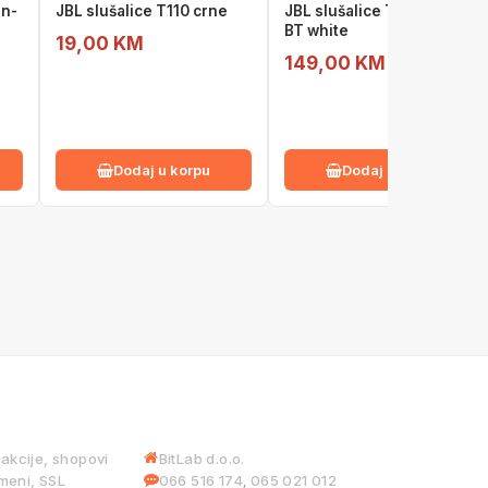
In-
JBL slušalice T110 crne
JBL slušalice TUNE 720BT
BT white
19,00 KM
149,00 KM
Dodaj u korpu
Dodaj u korpu
 USLUGE
INFORMACIJE
iakcije, shopovi
BitLab d.o.o.
meni, SSL
066 516 174
065 021 012
,