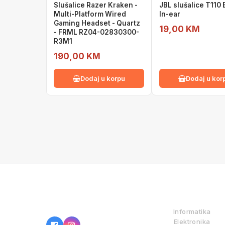
Slušalice Razer Kraken -
JBL slušalice T110
Multi-Platform Wired
In-ear
Gaming Headset - Quartz
19,00 KM
- FRML RZ04-02830300-
R3M1
190,00 KM
Dodaj u korpu
Dodaj u kor
IZ NAŠE PONUDE
Informatika
Elektronika