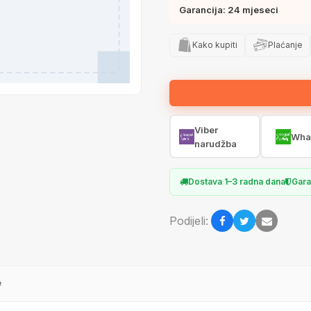
Garancija: 24 mjeseci
Kako kupiti
Plaćanje
Viber
Wha
narudžba
Dostava 1–3 radna dana
Gara
Podijeli:
e