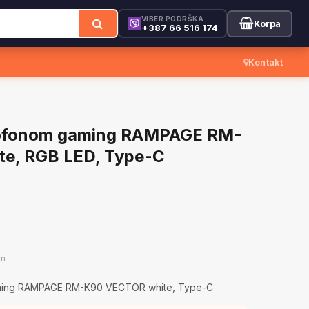
VIBER PODRŠKA
Korpa
+387 66 516 174
Kontakt
krofonom gaming RAMPAGE RM-
e, RGB LED, Type-C
om
aming RAMPAGE RM-K90 VECTOR white, Type-C