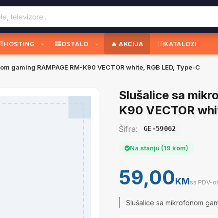
HOSTING
OSTALO
🔥 AKCIJA
KATALOZI
onom gaming RAMPAGE RM-K90 VECTOR white, RGB LED, Type-C
Slušalice sa mi
K90 VECTOR whit
Šifra:
GE-59062
Na stanju (19 kom)
59,00
KM
sa PDV-
Slušalice sa mikrofonom g