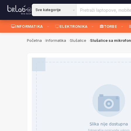
INFORMATIKA
ELEKTRONIKA
TORBE
Početna
Informatika
Slušalice
Slušalice sa mikrof