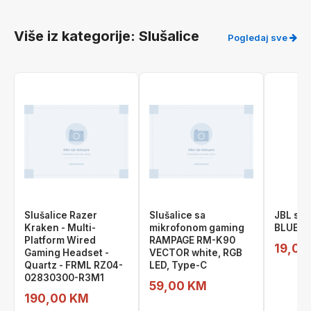
Više iz kategorije: Slušalice
Pogledaj sve
Slušalice Razer
Slušalice sa
JBL slu
Kraken - Multi-
mikrofonom gaming
BLUE In
Platform Wired
RAMPAGE RM-K90
19,00
Gaming Headset -
VECTOR white, RGB
Quartz - FRML RZ04-
LED, Type-C
02830300-R3M1
59,00 KM
190,00 KM