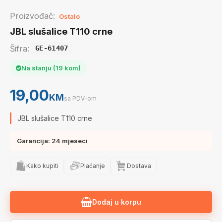
Proizvođač:
Ostalo
JBL slušalice T110 crne
Šifra:
GE-61407
Na stanju (19 kom)
19,00
KM
sa PDV-om
JBL slušalice T110 crne
Garancija: 24 mjeseci
Kako kupiti
Plaćanje
Dostava
Dodaj u korpu