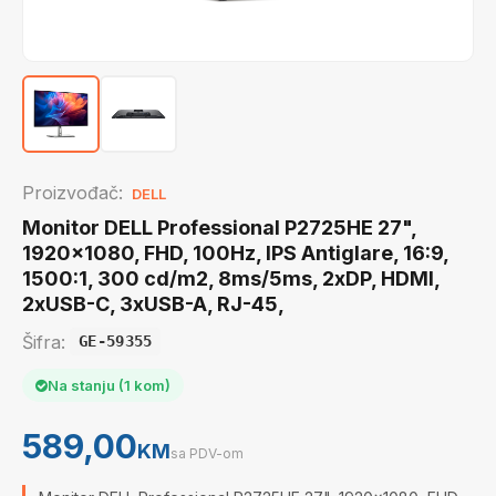
Proizvođač:
DELL
Monitor DELL Professional P2725HE 27",
1920x1080, FHD, 100Hz, IPS Antiglare, 16:9,
1500:1, 300 cd/m2, 8ms/5ms, 2xDP, HDMI,
2xUSB-C, 3xUSB-A, RJ-45,
Šifra:
GE-59355
Na stanju (1 kom)
589,00
KM
sa PDV-om