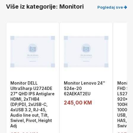
Više iz kategorije: Monitori
Pogledaj sve
Monitor DELL
Monitor Lenovo 24''
Monito
UltraSharp U2724DE
S24e-20
FHD S4
27" QHD IPS Antiglare
62AEKAT2EU
LS27D
HDMI, 2xTHB4
920×108
245,00 KM
(DP/PD), 2xUSB-C,
100Hz, 
4xUSB 3.2, RJ-45,
1000:1,
Audio line out, Tilt,
USB, VE
Swivel, Pivot, Height
HAS, Piv
Adj
Swivel,