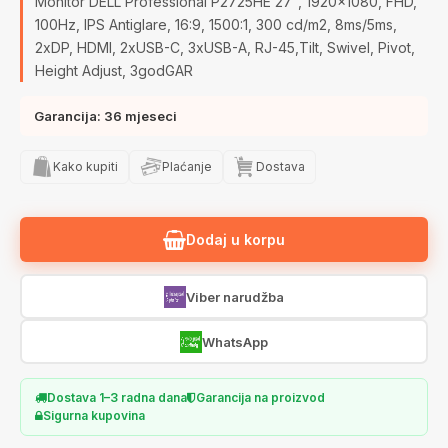
Monitor DELL Professional P2725HE 27", 1920x1080, FHD,
100Hz, IPS Antiglare, 16:9, 1500:1, 300 cd/m2, 8ms/5ms,
2xDP, HDMI, 2xUSB-C, 3xUSB-A, RJ-45,Tilt, Swivel, Pivot,
Height Adjust, 3godGAR
Garancija: 36 mjeseci
Kako kupiti
Plaćanje
Dostava
Dodaj u korpu
Viber narudžba
WhatsApp
Dostava 1–3 radna dana
Garancija na proizvod
Sigurna kupovina