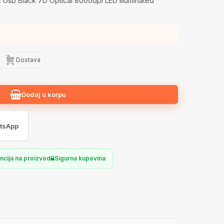
Usb Black 7D Optical 8000dpi LED Illuminated
Dostava
Dodaj u korpu
tsApp
ncija na proizvod
Sigurna kupovina