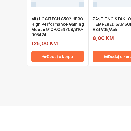
Miš LOGITECH G502 HERO
ZAŠTITNO STAKLO
High Performance Gaming
TEMPERED SAMSU
Mouse 910-0054708/910-
A34/A15/A55
005474
8,00 KM
125,00 KM
Dodaj u korpu
Dodaj u kor
IZ NAŠE PONUDE