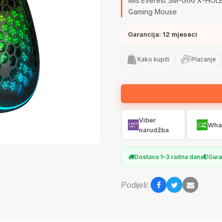
Miš Everest SM-G66 X-HOLE 
Gaming Mouse
Garancija: 12 mjeseci
Kako kupiti
Plaćanje
Viber
Wha
narudžba
Dostava 1–3 radna dana
Gara
Podijeli: