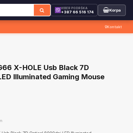
VIBER PODRŠKA
Korpa
+387 66 516 174
Kontakt
G66 X-HOLE Usb Black 7D
LED Illuminated Gaming Mouse
om