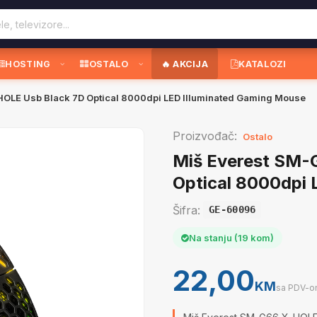
HOSTING
OSTALO
🔥 AKCIJA
KATALOZI
OLE Usb Black 7D Optical 8000dpi LED Illuminated Gaming Mouse
Proizvođač:
Ostalo
Miš Everest SM-
Optical 8000dpi 
Šifra:
GE-60096
Na stanju (19 kom)
22,00
KM
sa PDV-