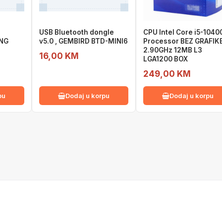
USB Bluetooth dongle
CPU Intel Core i5-1040
NG
v5.0 , GEMBIRD BTD-MINI6
Processor BEZ GRAFIK
2.90GHz 12MB L3
16,00 KM
LGA1200 BOX
249,00 KM
pu
Dodaj u korpu
Dodaj u korpu
KAKO KUPOVATI?
DIGITALNE