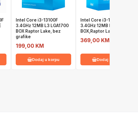
0F
Intel Core i3-13100F
Intel Core i3-13100
E
3.4GHz 12MB L3 LGA1700
3.4GHz 12MB L3 LGA1700
BOX Raptor Lake, bez
BOX,Raptor Lake
grafike
369,00 KM
199,00 KM
Dodaj u korpu
Dodaj u korpu
 USLUGE
INFORMACIJE