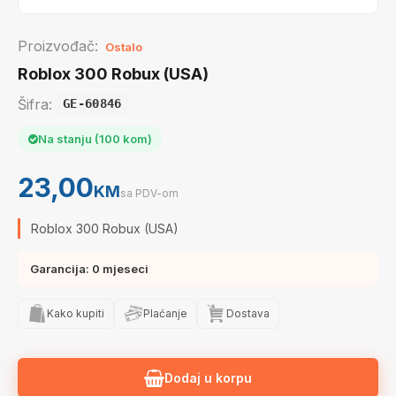
Proizvođač:
Ostalo
Roblox 300 Robux (USA)
Šifra:
GE-60846
Na stanju (100 kom)
23,00
KM
sa PDV-om
Roblox 300 Robux (USA)
Garancija: 0 mjeseci
Kako kupiti
Plaćanje
Dostava
Dodaj u korpu