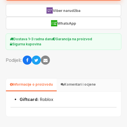
Viber narudžba
WhatsApp
Dostava 1–3 radna dana
Garancija na proizvod
Sigurna kupovina
Podijeli:
Informacije o proizvodu
Komentari i ocjene
Giftcard:
Roblox