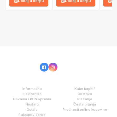
Dodaj u korpu
Dodaj u korpu
Do
IZ NAŠE PONUDE
KAKO KUPOVATI?
Informatika
Kako kupiti?
Elektronika
Dostava
Fiskalna i POS oprema
Plaćanje
Hosting
Česta pitanja
Ostalo
Prednosti online kupovine
Ruksaci / Torbe