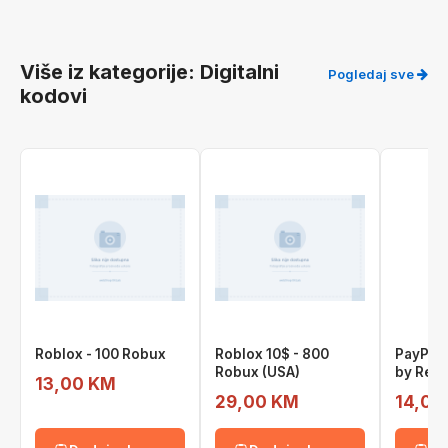
Više iz kategorije: Digitalni
Pogledaj sve
kodovi
Roblox - 100 Robux
Roblox 10$ - 800
PayPal 
Robux (USA)
by Rew
13,00 KM
29,00 KM
14,00