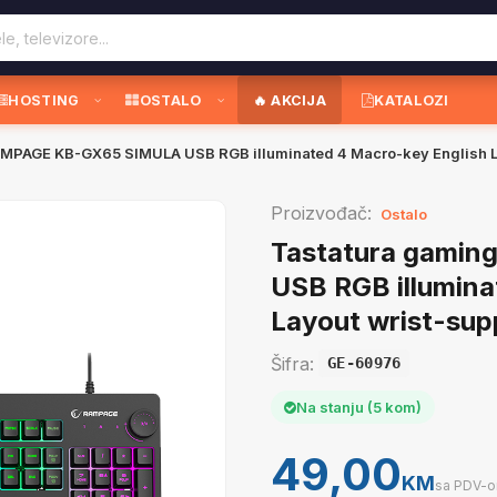
HOSTING
OSTALO
🔥 AKCIJA
KATALOZI
MPAGE KB-GX65 SIMULA USB RGB illuminated 4 Macro-key English L
Proizvođač:
Ostalo
Tastatura gami
USB RGB illumina
Layout wrist-sup
Šifra:
GE-60976
Na stanju (5 kom)
49,00
KM
sa PDV-