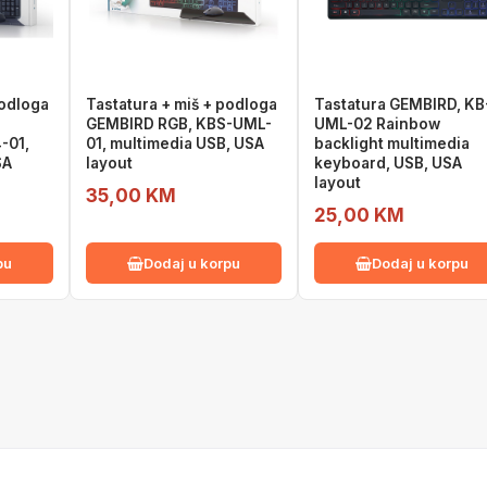
podloga
Tastatura + miš + podloga
Tastatura GEMBIRD, KB
GEMBIRD RGB, KBS-UML-
UML-02 Rainbow
-01,
01, multimedia USB, USA
backlight multimedia
SA
layout
keyboard, USB, USA
layout
35,00 KM
25,00 KM
pu
Dodaj u korpu
Dodaj u korpu