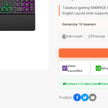
Tastatura gaming RAMPAGE 
English Layout wrist-suppor
Garancija: 12 mjeseci
Kako kupiti
Plaćanje
Viber
Wha
narudžba
Dostava 1–3 radna dana
Gara
Podijeli: