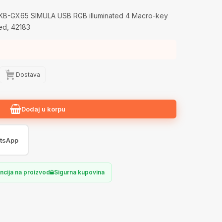
KB-GX65 SIMULA USB RGB illuminated 4 Macro-key
ted, 42183
Dostava
Dodaj u korpu
tsApp
ncija na proizvod
Sigurna kupovina