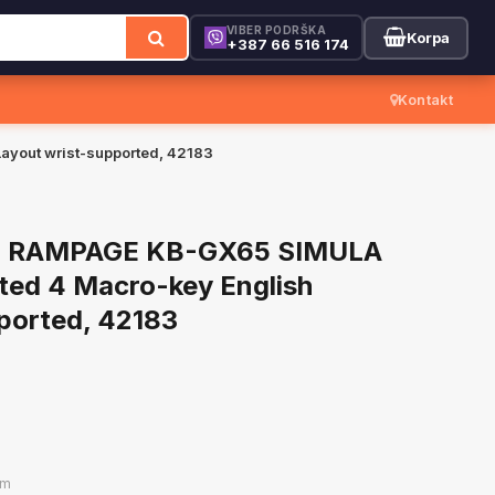
VIBER PODRŠKA
Korpa
+387 66 516 174
Kontakt
ayout wrist-supported, 42183
ng RAMPAGE KB-GX65 SIMULA
ted 4 Macro-key English
ported, 42183
om