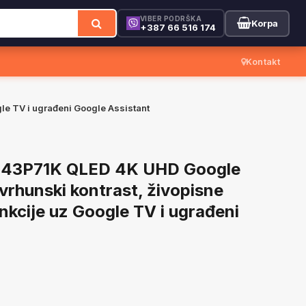
VIBER PODRŠKA
Korpa
+387 66 516 174
Kontakt
le TV i ugrađeni Google Assistant
 43P71K QLED 4K UHD Google
vrhunski kontrast, živopisne
nkcije uz Google TV i ugrađeni