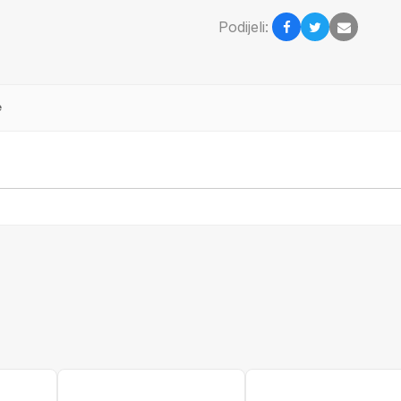
Podijeli:
e