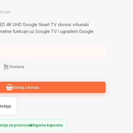
DV-om
D 4K UHD Google Smart TV donosi vrhunski
pametne funkcije uz Google TV i ugrađeni Google
Dostava
Dodaj u korpu
tsApp
ncija na proizvod
Sigurna kupovina