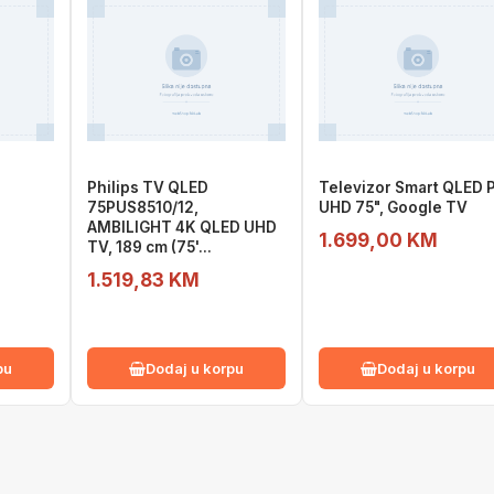
D
Philips TV QLED
Televizor Smart QLED 
75PUS8510/12,
UHD 75", Google TV
AMBILIGHT 4K QLED UHD
1.699,00 KM
TV, 189 cm (75'...
1.519,83 KM
pu
Dodaj u korpu
Dodaj u korpu