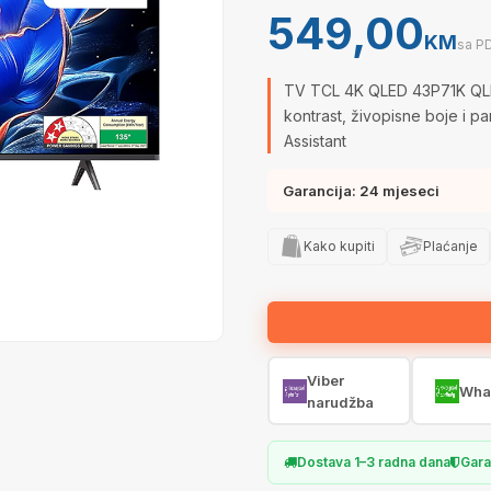
549,00
KM
sa P
TV TCL 4K QLED 43P71K QLE
kontrast, živopisne boje i 
Assistant
Garancija: 24 mjeseci
Kako kupiti
Plaćanje
Viber
Wha
narudžba
Dostava 1–3 radna dana
Gara