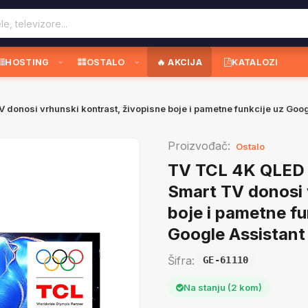
HOSTING
OSTALO
🔥 AKCIJA
KATALOZI
nosi vrhunski kontrast, živopisne boje i pametne funkcije uz Goog
Proizvođač:
Ostalo
TV TCL 4K QLED
Smart TV donosi 
boje i pametne fu
Google Assistant
Šifra:
GE-61110
Na stanju (2 kom)