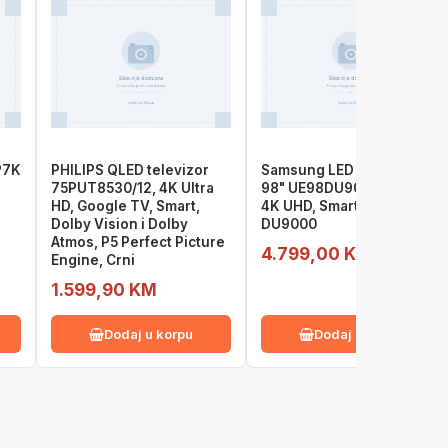
P7K
PHILIPS QLED televizor
Samsung LED televizor
75PUT8530/12, 4K Ultra
98" UE98DU9072UXXH,
HD, Google TV, Smart,
4K UHD, Smart TV, Tizen,
Dolby Vision i Dolby
DU9000
Atmos, P5 Perfect Picture
4.799,00 KM
Engine, Crni
1.599,90 KM
Dodaj u korpu
Dodaj u korpu