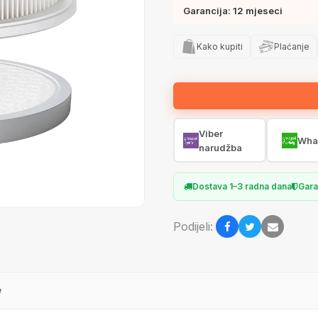
Garancija: 12 mjeseci
Kako kupiti
Plaćanje
Viber
Wha
narudžba
Dostava 1–3 radna dana
Gara
Podijeli:
e