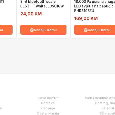
11
8in1 bluetooth scale
18.000 Pa usisna snag
BESTFIT white, EBS016W
LED svjetla na papučici
BHR8195EU
24,00 KM
169,00 KM
pu
Dodaj u korpu
Dodaj u korpu
KAKO KUPOVATI?
DIGITALNE
Kako kupiti?
Web i mobilne apl
Dostava
Hosting, do
ma
Plaćanje
IT eduk
Česta pitanja
3D vizual