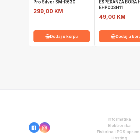
Pro Silver SM-R630
ESPERANZA BORA H
EHP003H11
299,00 KM
49,00 KM
Dodaj u korpu
Dodaj u kor
IZ NAŠE PONUDE
Informatika
Elektronika
Fiskalna i POS opre
Hosting