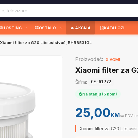
HOSTING
OSTALO
🔥 AKCIJA
KATALOZI
Xiaomi filter za G20 Lite usisivač, BHR8531GL
Proizvođač:
XIAOMI
Xiaomi filter za 
Šifra:
GE-61772
Na stanju (5 kom)
25,00
KM
sa PDV-o
Xiaomi filter za G20 Lite us