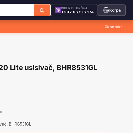
VIBER PODRŠKA
Korpa
+387 66 516 174
Kontakt
G20 Lite usisivač, BHR8531GL
m
isivač, BHR8531GL