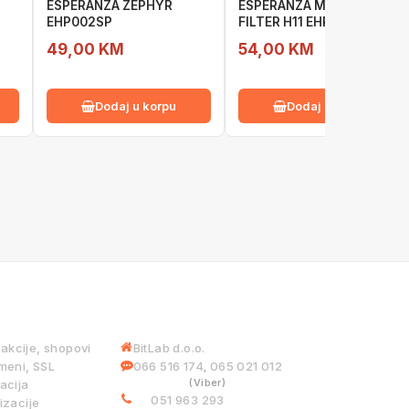
a
ESPERANZA ZEPHYR
ESPERANZA MISTRAL
EHP002SP
FILTER H11 EHP004H11
49,00 KM
54,00 KM
Dodaj u korpu
Dodaj u korpu
 USLUGE
INFORMACIJE
iakcije, shopovi
BitLab d.o.o.
meni, SSL
066 516 174
065 021 012
,
(Viber)
acija
051 963 293
izacije