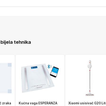
 bijela tehnika
ač zraka
Kućna vaga ESPERANZA
Xiaomi usisivač G20 Li