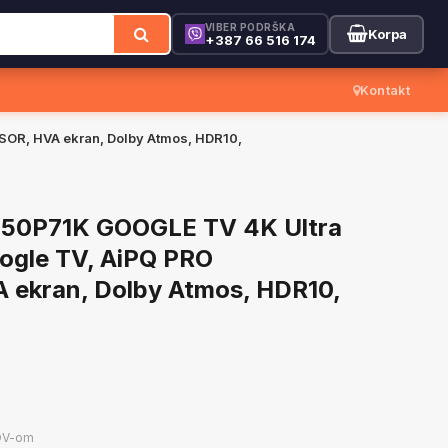
VIBER PODRŠKA
Korpa
+387 66 516 174
Kontakt
OR, HVA ekran, Dolby Atmos, HDR10,
 50P71K GOOGLE TV 4K Ultra
ogle TV, AiPQ PRO
ekran, Dolby Atmos, HDR10,
DV-om