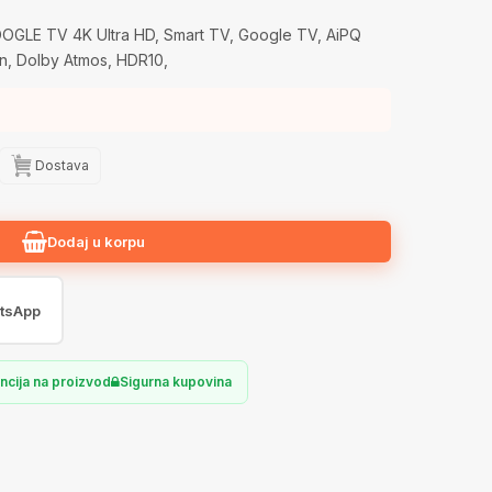
GLE TV 4K Ultra HD, Smart TV, Google TV, AiPQ
, Dolby Atmos, HDR10,
Dostava
Dodaj u korpu
tsApp
ncija na proizvod
Sigurna kupovina