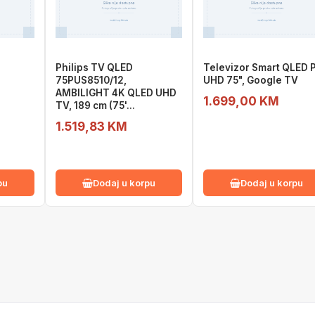
D
Philips TV QLED
Televizor Smart QLED 
75PUS8510/12,
UHD 75", Google TV
AMBILIGHT 4K QLED UHD
1.699,00 KM
TV, 189 cm (75'...
1.519,83 KM
pu
Dodaj u korpu
Dodaj u korpu