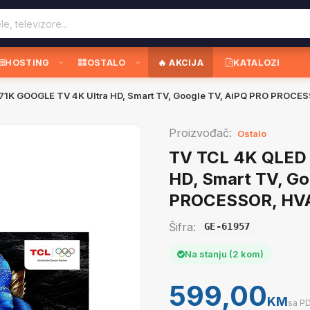
HOSTING
OSTALO
🔥 AKCIJA
KATALOZI
1K GOOGLE TV 4K Ultra HD, Smart TV, Google TV, AiPQ PRO PROCESS
Proizvođač:
Ostalo
TV TCL 4K QLED
HD, Smart TV, Go
PROCESSOR, HVA 
Šifra:
GE-61957
Na stanju (2 kom)
599,00
KM
sa P