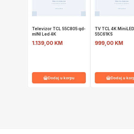
Televizor TCL 55C805 qd-
TV TCL 4K MiniLE
mINI Led 4K
55C61KS
1.139,00 KM
999,00 KM
Dodaj u korpu
Dodaj u kor