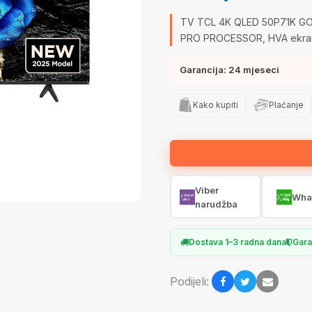
TV TCL 4K QLED 50P71K GOO
PRO PROCESSOR, HVA ekran
Garancija: 24 mjeseci
Kako kupiti
Plaćanje
Viber
Wha
narudžba
Dostava 1–3 radna dana
Gara
Podijeli: