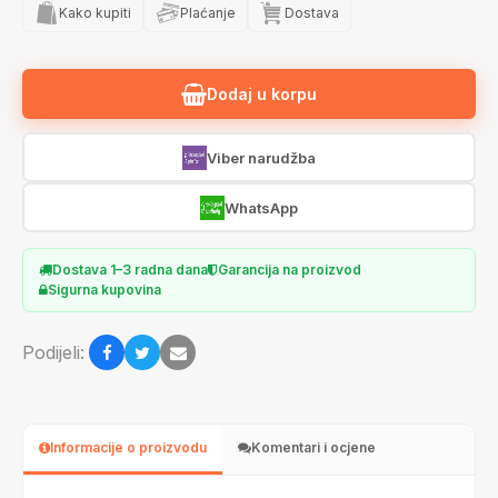
Kako kupiti
Plaćanje
Dostava
Dodaj u korpu
Viber narudžba
WhatsApp
Dostava 1–3 radna dana
Garancija na proizvod
Sigurna kupovina
Podijeli:
Informacije o proizvodu
Komentari i ocjene