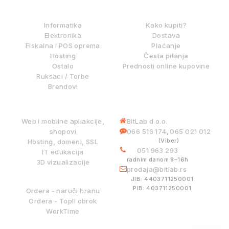
IZ NAŠE PONUDE
KAKO KUPOVATI?
Informatika
Kako kupiti?
Elektronika
Dostava
Fiskalna i POS oprema
Plaćanje
Hosting
Česta pitanja
Ostalo
Prednosti online kupovine
Ruksaci / Torbe
Brendovi
DIGITALNE USLUGE
INFORMACIJE
Web i mobilne apliakcije,
BitLab d.o.o.
shopovi
066 516 174
065 021 012
,
(Viber)
Hosting, domeni, SSL
051 963 293
IT edukacija
radnim danom 8–16h
3D vizualizacije
prodaja@bitlab.rs
BITLAB SISTEMI
JIB: 4403711250001
PIB: 403711250001
Ordera - naruči hranu
Ordera - Topli obrok
WorkTime