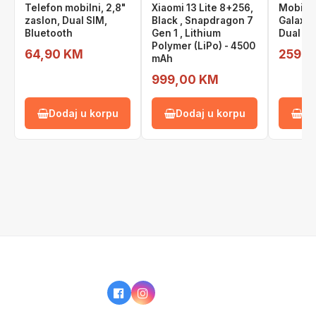
Telefon mobilni, 2,8"
Xiaomi 13 Lite 8+256,
Mobite
zaslon, Dual SIM,
Black , Snapdragon 7
Galaxy 
Bluetooth
Gen 1 , Lithium
Dual Si
Polymer (LiPo) - 4500
64,90 KM
259,0
mAh
999,00 KM
Dodaj u korpu
Dodaj u korpu
Do