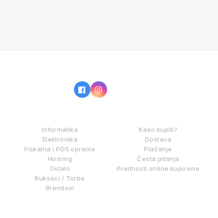
IZ NAŠE PONUDE
KAKO KUPOVATI?
Informatika
Kako kupiti?
Elektronika
Dostava
Fiskalna i POS oprema
Plaćanje
Hosting
Česta pitanja
Ostalo
Prednosti online kupovine
Ruksaci / Torbe
Brendovi
DIGITALNE USLUGE
INFORMACIJE