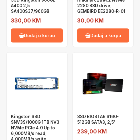
SSD Kingston 960GB
Hladnjak za M.2 NVMe
A400 2,5
2280 SSD drive,
SA400S37/960GB
GEMBIRD EE2280-R-01
330,00 KM
30,00 KM
Dodaj u korpu
Dodaj u korpu
Kingston SSD
SSD BIOSTAR S160-
SNV3S/1000G 1TB NV3
512GB SATA3, 2,5"
NVMe PCIe 4.0 Up to
239,00 KM
6,000MB/s read,
4,000MB/s write