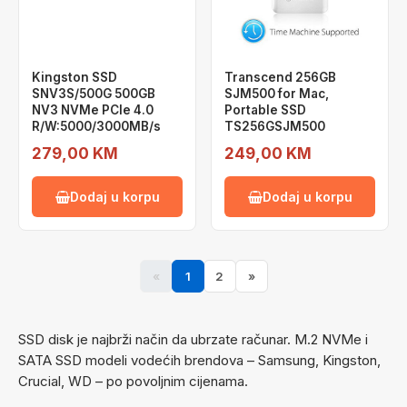
Kingston SSD
Transcend 256GB
SNV3S/500G 500GB
SJM500 for Mac,
NV3 NVMe PCIe 4.0
Portable SSD
R/W:5000/3000MB/s
TS256GSJM500
279,00 KM
249,00 KM
Dodaj u korpu
Dodaj u korpu
«
1
2
»
SSD disk je najbrži način da ubrzate računar. M.2 NVMe i
SATA SSD modeli vodećih brendova – Samsung, Kingston,
Crucial, WD – po povoljnim cijenama.