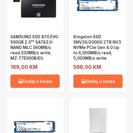
SAMSUNG SSD 870 EVO
Kingston SSD
500GB 2.5"" SATA3;V-
SNV3S/2000G 2TB NV3
NAND MLC 560MB/s
NVMe PCIe Gen 4.0 Up
read,530MB/s write,
to 6,000MB/s read,
MZ-77E500B/EU
5,000MB/s write
169,00 KM
599,00 KM
Dodaj u korpu
Dodaj u korpu