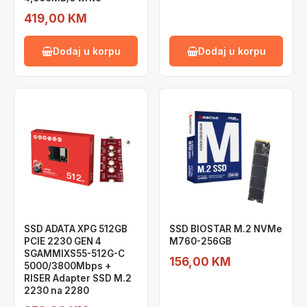
419,00 KM
Dodaj u korpu
Dodaj u korpu
SSD ADATA XPG 512GB
SSD BIOSTAR M.2 NVMe
PCIE 2230 GEN 4
M760-256GB
SGAMMIXS55-512G-C
156,00 KM
5000/3800Mbps +
RISER Adapter SSD M.2
2230 na 2280