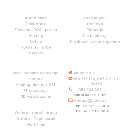
IZ NAŠE PONUDE
KAKO KUPOVATI?
Informatika
Kako kupiti?
Elektronika
Dostava
Fiskalna i POS oprema
Plaćanje
Hosting
Česta pitanja
Ostalo
Prednosti online kupovine
Ruksaci / Torbe
Brendovi
DIGITALNE USLUGE
INFORMACIJE
Web i mobilne apliakcije,
BitLab d.o.o.
shopovi
066 516 174
065 021 012
,
(Viber)
Hosting, domeni, SSL
051 963 293
IT edukacija
radnim danom 8–16h
3D vizualizacije
prodaja@bitlab.rs
BITLAB SISTEMI
JIB: 4403711250001
PIB: 403711250001
Ordera - naruči hranu
Ordera - Topli obrok
WorkTime