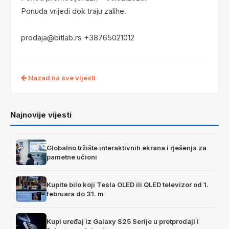
Ponuda vrijedi dok traju zalihe.
prodaja@bitlab.rs +38765021012
Nazad na sve vijesti
Najnovije vijesti
Globalno tržište interaktivnih ekrana i rješenja za
pametne učioni
Kupite bilo koji Tesla OLED ili QLED televizor od 1.
februara do 31. m
Kupi uređaj iz Galaxy S25 Serije u pretprodaji i