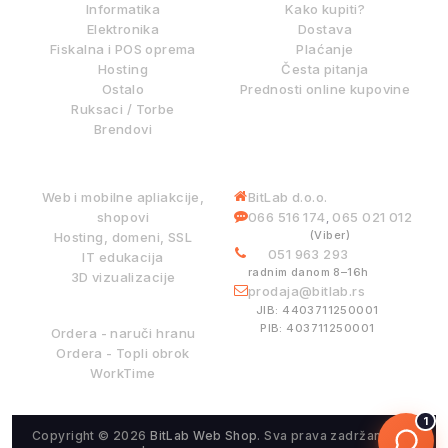
Informatika
Kako kupiti?
Elektronika
Dostava
Fiskalna i POS oprema
Plaćanje
Hosting
Česta pitanja
Ostalo
Prednosti online kupovine
Ruksaci / Torbe
Brendovi
DIGITALNE USLUGE
INFORMACIJE
Web i mobilne apliakcije,
BitLab d.o.o.
shopovi
066 516 174
065 021 012
,
(Viber)
Hosting, domeni, SSL
051 963 293
IT edukacija
radnim danom 8–16h
3D vizualizacije
prodaja@bitlab.rs
BITLAB SISTEMI
JIB: 4403711250001
PIB: 403711250001
Ordera - naruči hranu
Ordera - Topli obrok
WorkTime
1
Copyright © 2026
BitLab Web Shop
. Sva prava zadržana.