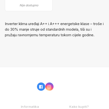
Nije dostupno
Inverter klima uređaji A++ i A+++ energetske klase – troše i
do 30% manje struje od standardnih modela, tiši su i
pružaju ravnomjernu temperaturu tokom cijele godine.
IZ NAŠE PONUDE
KAKO KUPOVATI?
Informatika
Kako kupiti?