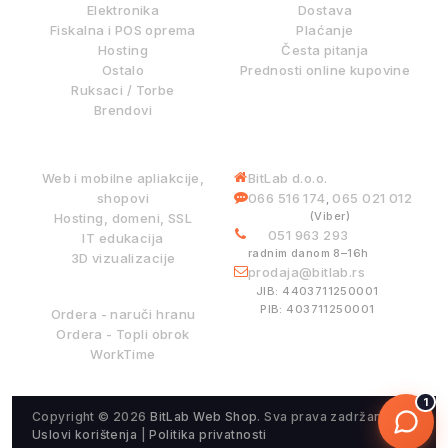
Elektronika
Dostava
Fiskalna i POS oprema
Plaćanje
Hosting
Česta pitanja
Ostalo
Prednosti online kupovine
Ruksaci / Torbe
Brendovi
DIGITALNE USLUGE
INFORMACIJE
Web i mobilne apliakcije,
BitLab d.o.o.
shopovi
066 516 174
065 021 012
,
(Viber)
Hosting, domeni, SSL
051 963 293
IT edukacija
radnim danom 8–16h
3D vizualizacije
prodaja@bitlab.rs
BITLAB SISTEMI
JIB: 4403711250001
PIB: 403711250001
Ordera - naruči hranu
Ordera - Topli obrok
WorkTime
1
Copyright © 2026
BitLab Web Shop
. Sva prava zadržana.
Uslovi korištenja
|
Politika privatnosti