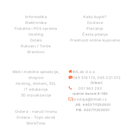
IZ NAŠE PONUDE
KAKO KUPOVATI?
Informatika
Kako kupiti?
Elektronika
Dostava
Fiskalna i POS oprema
Plaćanje
Hosting
Česta pitanja
Ostalo
Prednosti online kupovine
Ruksaci / Torbe
Brendovi
DIGITALNE USLUGE
INFORMACIJE
Web i mobilne apliakcije,
BitLab d.o.o.
shopovi
066 516 174
065 021 012
,
(Viber)
Hosting, domeni, SSL
051 963 293
IT edukacija
radnim danom 8–16h
3D vizualizacije
prodaja@bitlab.rs
BITLAB SISTEMI
JIB: 4403711250001
PIB: 403711250001
Ordera - naruči hranu
Ordera - Topli obrok
WorkTime