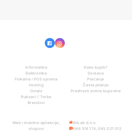
IZ NAŠE PONUDE
KAKO KUPOVATI?
Informatika
Kako kupiti?
Elektronika
Dostava
Fiskalna i POS oprema
Plaćanje
Hosting
Česta pitanja
Ostalo
Prednosti online kupovine
Ruksaci / Torbe
Brendovi
DIGITALNE USLUGE
INFORMACIJE
Web i mobilne apliakcije,
BitLab d.o.o.
shopovi
066 516 174
065 021 012
,