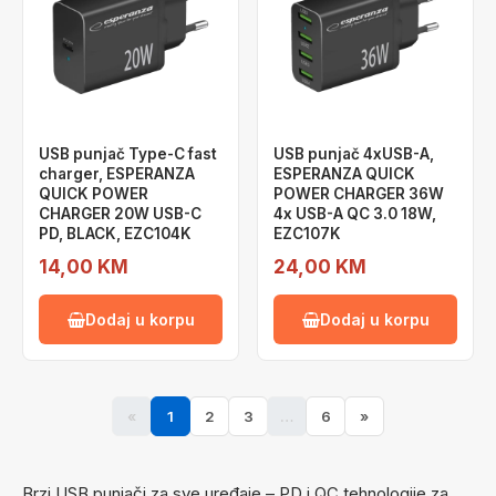
USB punjač Type-C fast
USB punjač 4xUSB-A,
charger, ESPERANZA
ESPERANZA QUICK
QUICK POWER
POWER CHARGER 36W
CHARGER 20W USB-C
4x USB-A QC 3.0 18W,
PD, BLACK, EZC104K
EZC107K
14,00 KM
24,00 KM
Dodaj u korpu
Dodaj u korpu
«
1
2
3
…
6
»
Brzi USB punjači za sve uređaje – PD i QC tehnologije za