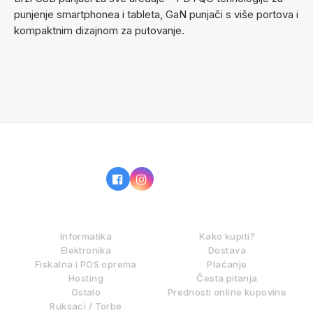
punjenje smartphonea i tableta, GaN punjači s više portova i
kompaktnim dizajnom za putovanje.
IZ NAŠE PONUDE
KAKO KUPOVATI?
Informatika
Kako kupiti?
Elektronika
Dostava
Fiskalna i POS oprema
Plaćanje
Hosting
Česta pitanja
Ostalo
Prednosti online kupovine
Ruksaci / Torbe