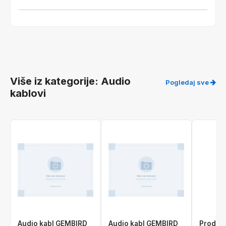
Više iz kategorije: Audio
Pogledaj sve
kablovi
Audio kabl GEMBIRD
Audio kabl GEMBIRD
Produžn