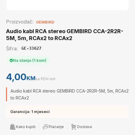
Proizvođač:
GEMBIRD
Audio kabl RCA stereo GEMBIRD CCA-2R2R-
5M, 5m, RCAx2 to RCAx2
Šifra:
GE-33627
Na stanju (1 kom)
4,00
KM
sa PDV-om
Audio kabl RCA stereo GEMBIRD CCA-2R2R-5M, 5m, RCAx2
to RCAx2
Garancija: 1 mjeseci
Kako kupiti
Plaćanje
Dostava