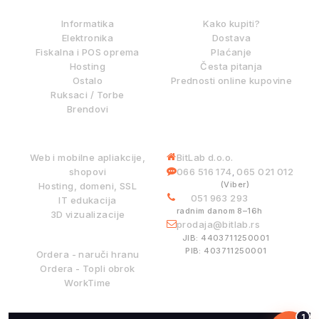
IZ NAŠE PONUDE
KAKO KUPOVATI?
Informatika
Kako kupiti?
Elektronika
Dostava
Fiskalna i POS oprema
Plaćanje
Hosting
Česta pitanja
Ostalo
Prednosti online kupovine
Ruksaci / Torbe
Brendovi
DIGITALNE USLUGE
INFORMACIJE
Web i mobilne apliakcije,
BitLab d.o.o.
shopovi
066 516 174
065 021 012
,
(Viber)
Hosting, domeni, SSL
051 963 293
IT edukacija
radnim danom 8–16h
3D vizualizacije
prodaja@bitlab.rs
BITLAB SISTEMI
JIB: 4403711250001
PIB: 403711250001
Ordera - naruči hranu
Ordera - Topli obrok
WorkTime
1