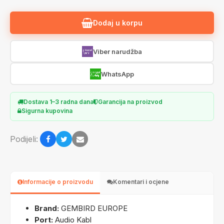
Dodaj u korpu
Viber narudžba
WhatsApp
Dostava 1–3 radna dana
Garancija na proizvod
Sigurna kupovina
Podijeli:
Informacije o proizvodu
Komentari i ocjene
Brand:
GEMBIRD EUROPE
Port:
Audio Kabl