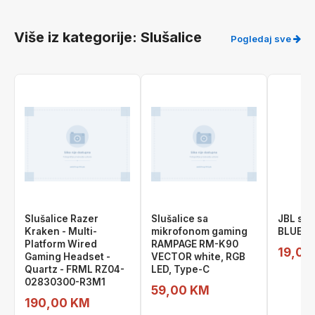
Više iz kategorije: Slušalice
Pogledaj sve
Slušalice Razer
Slušalice sa
JBL slu
Kraken - Multi-
mikrofonom gaming
BLUE In
Platform Wired
RAMPAGE RM-K90
19,00
Gaming Headset -
VECTOR white, RGB
Quartz - FRML RZ04-
LED, Type-C
02830300-R3M1
59,00 KM
190,00 KM